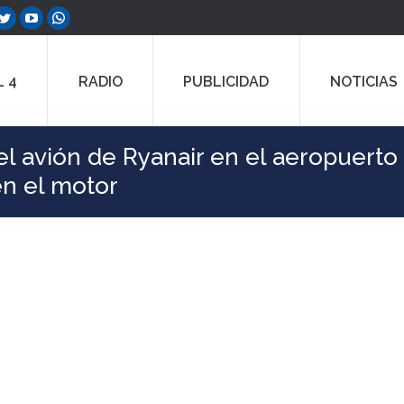
ebook
Twitter
YouTube
Whatsapp
e
page
page
page
ns
opens
opens
opens
 4
RADIO
PUBLICIDAD
NOTICIAS
in
in
in
w
new
new
new
dow
window
window
window
l avión de Ryanair en el aeropuerto
en el motor