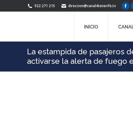
922 271 215
direccion@canal4tenerife.tv
Fac
pag
ope
INICIO
CANAL
in
ne
win
La estampida de pasajeros de
activarse la alerta de fuego 