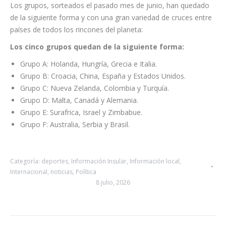
Norteamérica: Estados Unidos y Canadá.
Asia: China.
África: Suráfrica y Zimbabue.
Oceanía: Nueva Zelanda y Australia.
Los grupos, sorteados el pasado mes de junio, han quedado
de la siguiente forma y con una gran variedad de cruces entre
países de todos los rincones del planeta:
Los cinco grupos quedan de la siguiente forma:
Grupo A: Holanda, Hungría, Grecia e Italia.
Grupo B: Croacia, China, España y Estados Unidos.
Grupo C: Nueva Zelanda, Colombia y Turquía.
Grupo D: Malta, Canadá y Alemania.
Grupo E: Surafrica, Israel y Zimbabue.
Grupo F: Australia, Serbia y Brasil.
Categoría:
deportes
,
Información Insular
,
Información local
,