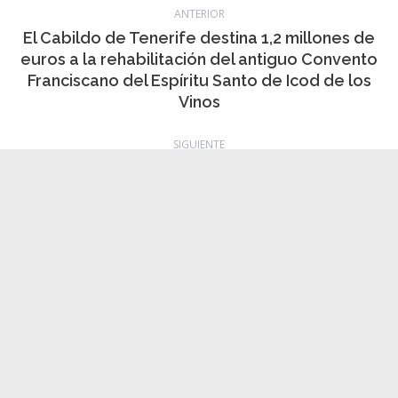
Internacional
,
noticias
,
Política
8 julio, 2026
Navegación
ANTERIOR
entre
El Cabildo de Tenerife destina 1,2 millones de
euros a la rehabilitación del antiguo Convento
publicaciones
Publicación
Franciscano del Espíritu Santo de Icod de los
anterior:
Vinos
SIGUIENTE
El Parlamento de Canarias aprueba el
dictamen final de la comisión de investigación
Publicación
sobre la contratación de material sanitario
siguiente:
durante la pandemia