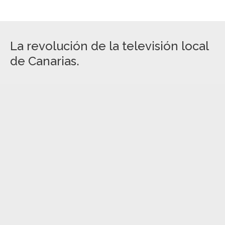
La revolución de la televisión local
de Canarias.
Por qué nuestro proyecto se define como la revolución de la
televisión local de Canarias. Es sencillo responder a esta
premisa. En la actualidad somos el único proyecto de
comunicación local en Canarias que supera de largo la cifra de
los 300.000 espectadores de audiencia acumulada en un mes.
No lo decimos nosotros, sometidos a la auditoría externa de
audiencia.org (operador con más de 3.000 clientes en España)
nos posiciona como el poyecto local más importante de
nuestro archipiélago:
Estas cifras no son fruto de la casualidad, en la actualidad