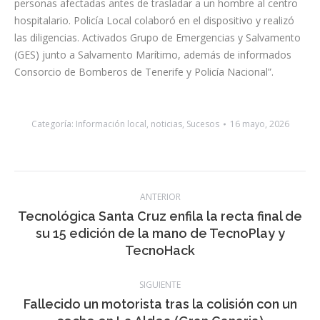
personas afectadas antes de trasladar a un hombre al centro
hospitalario. Policía Local colaboró en el dispositivo y realizó
las diligencias. Activados Grupo de Emergencias y Salvamento
(GES) junto a Salvamento Marítimo, además de informados
Consorcio de Bomberos de Tenerife y Policía Nacional”.
Categoría:
Información local
,
noticias
,
Sucesos
16 mayo, 2026
Navegación
ANTERIOR
entre
Tecnológica Santa Cruz enfila la recta final de
Publicación
su 15 edición de la mano de TecnoPlay y
publicaciones
anterior:
TecnoHack
SIGUIENTE
Fallecido un motorista tras la colisión con un
Publicación