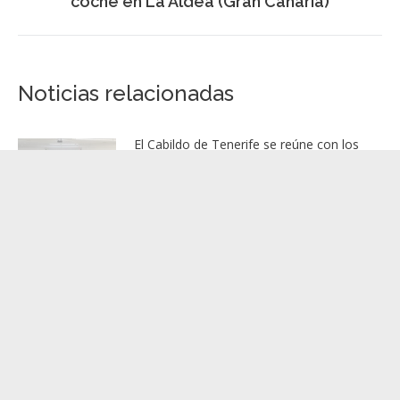
coche en La Aldea (Gran Canaria)
siguiente:
Noticias relacionadas
El Cabildo de Tenerife se reúne con los
vecinos del PRIS de Tacoronte para
explicar el proyecto de mejora hidráulica
de la carretera TF-165
7 agosto, 2026
La campaña de verano del Bono
Consumo inyecta más de 1,1 millones de
euros en el tejido económico de La
Gomera
7 agosto, 2026