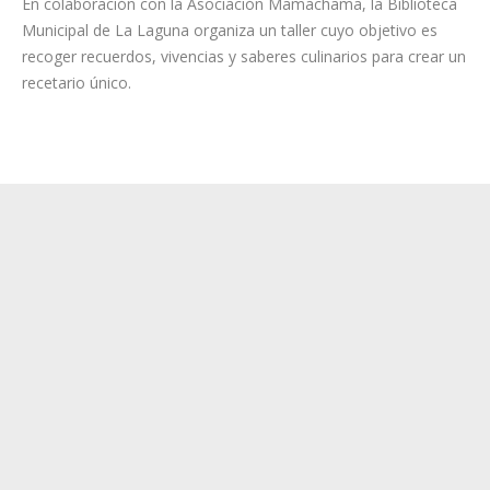
LUGAR: Biblioteca
Municipal de La
Laguna.
En colaboración con la Asociación Mamachama, la Biblioteca
Municipal de La Laguna organiza un taller cuyo objetivo es
recoger recuerdos, vivencias y saberes culinarios para crear un
recetario único.
St. Fusion
FECHA:
viernes 4 de
abril de