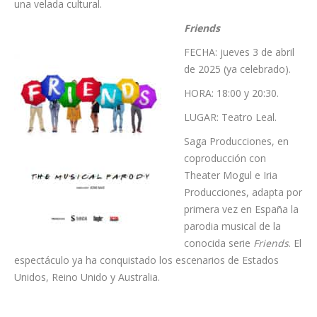
LUGAR: convento de Santo Domingo.
El proyecto para primera infancia de la experta en Narración
Oral Isabel Bolívar permitirá que bebés y familias disfruten de
una velada cultural.
Friends
FECHA: jueves 3 de abril
de 2025 (ya celebrado).
HORA: 18:00 y 20:30.
LUGAR: Teatro Leal.
Saga Producciones, en
coproducción con
Theater Mogul e Iria
Producciones, adapta por
primera vez en España la
parodia musical de la