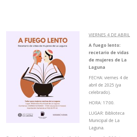
conocida serie
Friends
. El
espectáculo ya ha conquistado los escenarios de Estados
Unidos, Reino Unido y Australia.
VIERNES 4 DE ABRIL
A fuego lento:
recetario de vidas
de mujeres de La
Laguna
FECHA: viernes 4 de
abril de 2025 (ya
celebrado).
HORA: 17:00.