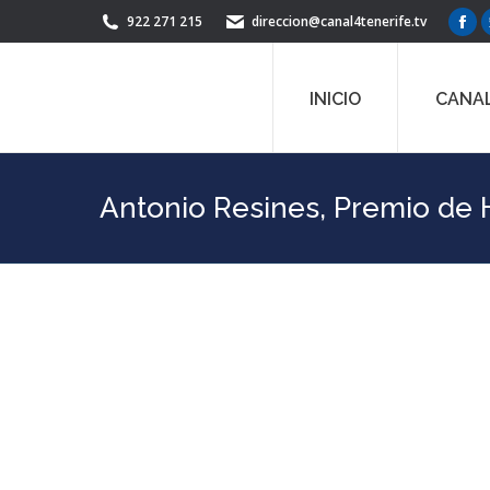
922 271 215
direccion@canal4tenerife.tv
Fac
pag
ope
INICIO
CANAL
in
ne
win
Antonio Resines, Premio de H