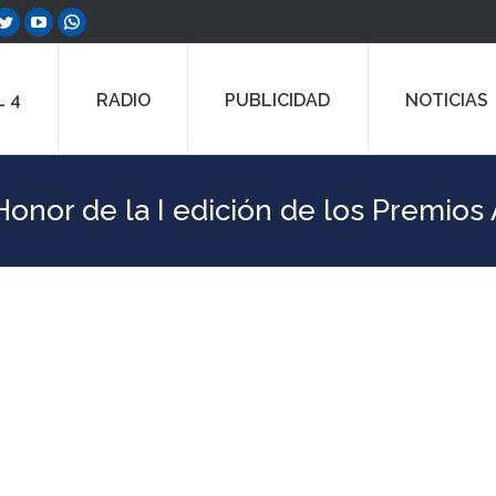
ebook
Twitter
YouTube
Whatsapp
e
page
page
page
ns
opens
opens
opens
 4
RADIO
PUBLICIDAD
NOTICIAS
in
in
in
w
new
new
new
dow
window
window
window
onor de la I edición de los Premios 