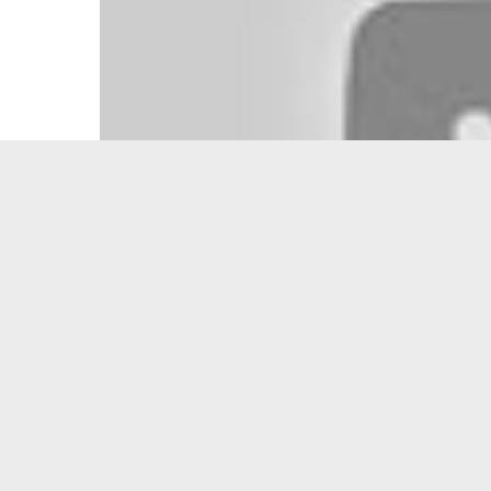
Canal4Digital.
?️ 
NO 
Rega
Mir
Cana
? E
? Da
? Da
? G