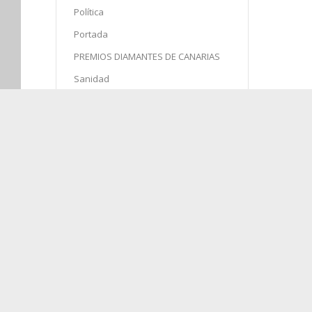
Política
Portada
PREMIOS DIAMANTES DE CANARIAS
Sanidad
Semana Santa
Sin categoría
Sociedad
Sucesos
en
o
Turismo
en
agosto 2026
L
M
X
J
V
S
D