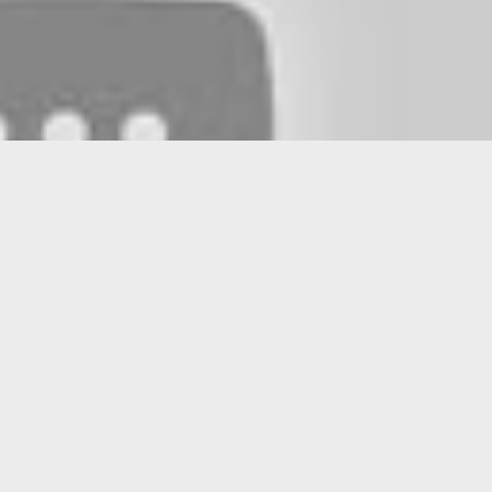
Tras semanas de tensión, debates encendidos y momentos históricos 
CORRAS QUE ES PEOR, ha llegado la hora de la verdad. José Doming
lado está a punto de volver a la alcaldía tras desbancar a Jennifer
anda, en un movimiento político que marcará un antes y un después 
rias.
N PRIMERA LÍNEA:
vinia Castellanos en plató
ilos Cañizares desde Granadilla, donde se decidirá todo
onzalo Castañeda en Las Mañanas de Castañeda de Canal4Esradio