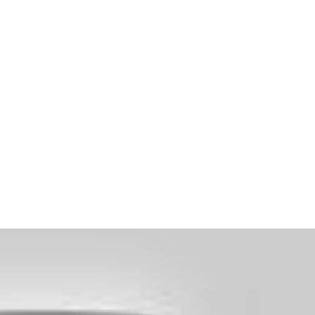
exclusiva de la Moción de Censura que cambiará el gobierno de Granad
us plataformas TDT, DigiTv, FM, Facebook, YouTube, Instagram,