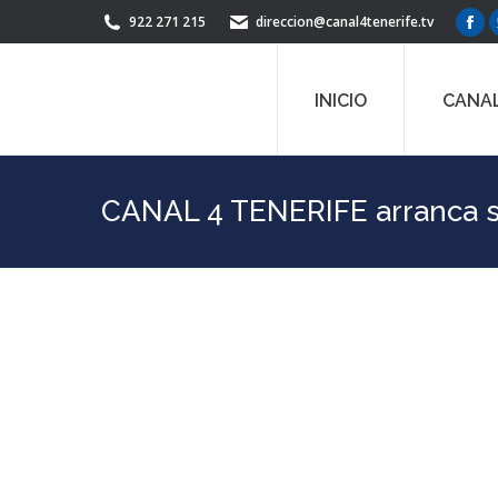
922 271 215
direccion@canal4tenerife.tv
Fac
pag
ope
INICIO
CANAL
in
ne
win
CANAL 4 TENERIFE arranca su