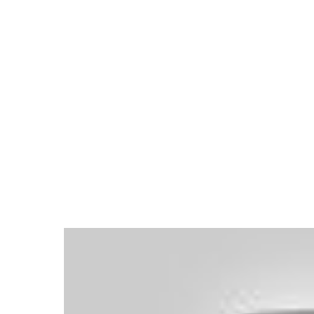
Canal 4 Tenerife te trae la cobertura más completa y 
de Abona y lo hará como Grupo Multimedia en todas s