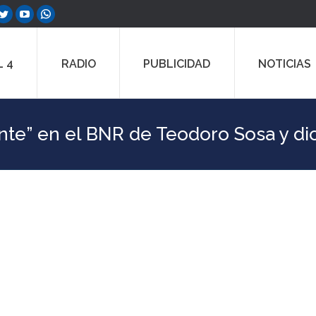
ebook
Twitter
YouTube
Whatsapp
e
page
page
page
ns
opens
opens
opens
 4
RADIO
PUBLICIDAD
NOTICIAS
in
in
in
w
new
new
new
dow
window
window
window
nte” en el BNR de Teodoro Sosa y di