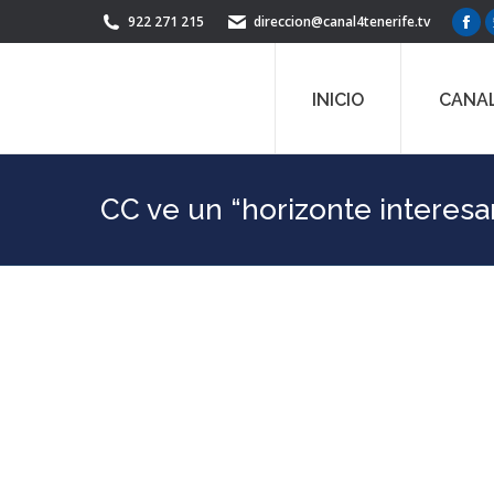
922 271 215
direccion@canal4tenerife.tv
Fac
pag
ope
INICIO
CANAL
in
ne
win
CC ve un “horizonte interesa