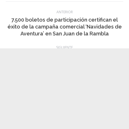
Categoría:
Información local
,
noticias
,
Sanidad
,
Sucesos
12 enero, 2024
Navegación
ANTERIOR
entre
7.500 boletos de participación certifican el
Publicación
éxito de la campaña comercial ‘Navidades de
publicaciones
anterior:
Aventura’ en San Juan de la Rambla
SIGUIENTE
El Gobierno de Canarias declara la situación
Publicación
de prealerta por fenómenos costeros en
siguiente:
Canarias