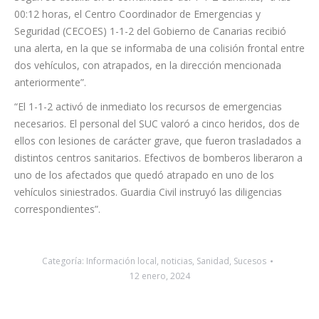
con una ambulancia medicalizada, una ambulancia
sanitarizada y dos ambulancias de soporte vital básico;
miembros de Bomberos de Tenerife; personal del Servicio de
Carreteras; agentes de la Guardia Civil.
Según se detalla en el comunicado del 1-1-2 Canarias, “a las
00:12 horas, el Centro Coordinador de Emergencias y
Seguridad (CECOES) 1-1-2 del Gobierno de Canarias recibió
una alerta, en la que se informaba de una colisión frontal entre
dos vehículos, con atrapados, en la dirección mencionada
anteriormente”.
“El 1-1-2 activó de inmediato los recursos de emergencias
necesarios. El personal del SUC valoró a cinco heridos, dos de
ellos con lesiones de carácter grave, que fueron trasladados a
distintos centros sanitarios. Efectivos de bomberos liberaron a
uno de los afectados que quedó atrapado en uno de los
vehículos siniestrados. Guardia Civil instruyó las diligencias
correspondientes”.