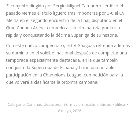
equipo “llevar el nombre de Canarias a lo más alto del
panorama nacional e internacional”.
El conjunto dirigido por Sergio Miguel Camarero certificó el
pasado viernes el título liguero tras imponerse por 3-0 al CV
Melilla en el segundo encuentro de la final, disputado en el
Gran Canaria Arena, cerrando así la eliminatoria por la vía
rápida y conquistando la décima Superliga de su historia.
Con este nuevo campeonato, el CV Guaguas refrenda además
su dominio en el voleibol nacional después de completar una
temporada especialmente destacada, en la que también
conquistó la Supercopa de España y firmó una notable
participación en la Champions League, competición para la
que volverá a clasificarse la próxima campaña.
Categoría:
Canarias
,
deportes
,
Información Insular
,
noticias
,
Política
18 mayo, 2026