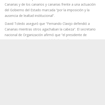
Canarias y de los canarios y canarias frente a una actuación
del Gobierno del Estado marcada “por la imposición y la
ausencia de lealtad institucional”.
David Toledo aseguró que “Fernando Clavijo defendió a
Canarias mientras otros agachaban la cabeza”. El secretario
nacional de Organización afirmó que “el presidente de
Canarias actuó con responsabilidad, con firmeza y con la
obligación democrática de anteponer los intereses de esta
tierra a cualquier cálculo político del Gobierno del Estado”.
CC reprochó al Ejecutivo estatal que actuara “con los ojos
puestos en cómo nos miraba el mundo, pero no en Canarias”
y denunció que se pretendiera imponer una decisión a las
instituciones canarias sin respeto al Gobierno de Canarias.
David Toledo denunció que “el Estado intentó imponer su
criterio a Canarias sin diálogo, sin lealtad institucional y sin el
mínimo respeto a las instituciones de esta tierra”.
Los