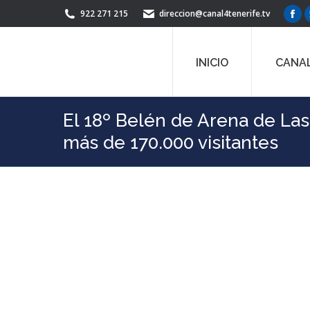
922 271 215
direccion@canal4tenerife.tv
Fac
pag
ope
INICIO
CANAL
in
ne
win
El 18º Belén de Arena de La
más de 170.000 visitantes