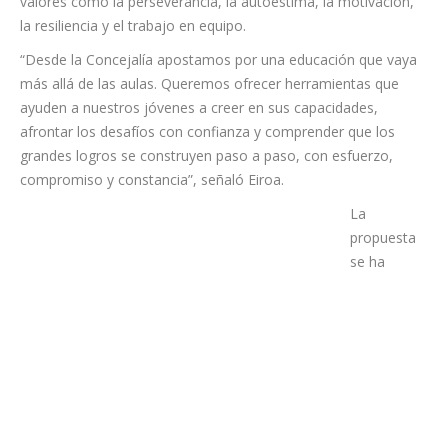
El programa, coordinado por el alpinista canario Juan Diego
Amador, ha permitido a estudiantes de distintos centros
educativos del municipio participar durante las últimas
semanas en una experiencia formativa diseñada para reforzar
valores como la perseverancia, la autoestima, la motivación,
la resiliencia y el trabajo en equipo.
“Desde la Concejalía apostamos por una educación que vaya
más allá de las aulas. Queremos ofrecer herramientas que
ayuden a nuestros jóvenes a creer en sus capacidades,
afrontar los desafíos con confianza y comprender que los
grandes logros se construyen paso a paso, con esfuerzo,
compromiso y constancia”, señaló Eiroa.
La
propuesta
se ha