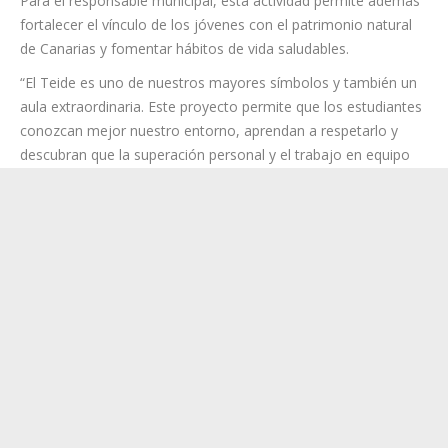
Nacional del Teide, donde el alumnado participante afrontó
una experiencia de senderismo de alta exigencia física y
emocional que puso en práctica muchos de los aprendizajes
adquiridos durante las semanas previas.
Para el responsable municipal, esta actividad permite además
fortalecer el vínculo de los jóvenes con el patrimonio natural
de Canarias y fomentar hábitos de vida saludables.
“El Teide es uno de nuestros mayores símbolos y también un
aula extraordinaria. Este proyecto permite que los estudiantes
conozcan mejor nuestro entorno, aprendan a respetarlo y
descubran que la superación personal y el trabajo en equipo
son fundamentales para alcanzar cualquier meta que se
propongan”, añadió.
La iniciativa recupera una propuesta educativa que durante
años obtuvo una excelente acogida entre la comunidad
educativa lagunera, tanto por su capacidad para motivar al
alumnado como por las posibilidades pedagógicas que ofrece