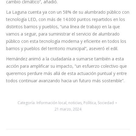
“La colaboración con esta organización internacional muestra
la implicación de La Laguna con la agenda ambiental a nivel
global y nuestra disposición a trabajar en conjunto con otras
entidades y administraciones para abordar los desafíos del
cambio climático”, añadió.
La Laguna cuenta ya con un 58% de su alumbrado público con
tecnología LED, con más de 14.000 puntos repartidos en los
distintos barrios y pueblos, “una línea de trabajo en la que
vamos a seguir, para suministrar el servicio de alumbrado
público con esta tecnología moderna y eficiente en todos los
barrios y pueblos del territorio municipal”, aseveró el edil.
Hernández animó a la ciudadanía a sumarse también a esta
acción para amplificar su impacto, “un esfuerzo colectivo que
queremos perdure más allá de esta actuación puntual y entre
todos continuar avanzando hacia un futuro más sostenible”.