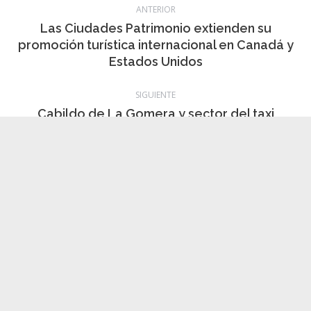
Categoría:
Información local
,
noticias
,
Política
,
Sociedad
21 marzo, 2024
Navegación
ANTERIOR
entre
Las Ciudades Patrimonio extienden su
Publicación
promoción turística internacional en Canadá y
publicaciones
anterior:
Estados Unidos
SIGUIENTE
Cabildo de La Gomera y sector del taxi
Publicación
avanzan en la regulación de áreas sensibles y
siguiente:
la activación de nuevos incentivos
Noticias relacionadas