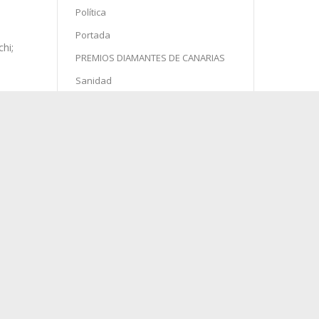
Política
Portada
PREMIOS DIAMANTES DE CANARIAS
Sanidad
Semana Santa
Sin categoría
Sociedad
Sucesos
hi;
Turismo
para
 la
agosto 2026
 en
L
M
X
J
V
S
D