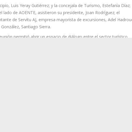
cipio, Luis Yeray Gutiérrez; y la concejala de Turismo, Estefanía Díaz;
l lado de AOENTE, asistieron su presidente, Joan Rodríguez; el
entante de Servitu AJ, empresa mayorista de excursiones, Adel Hadrouc
 González, Santiago Sierra.
eunión permitió abrir un espacio de diálogo entre el sector turístico
anizado y el Ayuntamiento en un momento especialmente relevante 
uturo de zonas como Anaga, marcado por el incremento de visitantes,
ión de tráfico en determinados núcleos y el debate público generado
o a posibles medidas de regulación y movilidad sostenible.