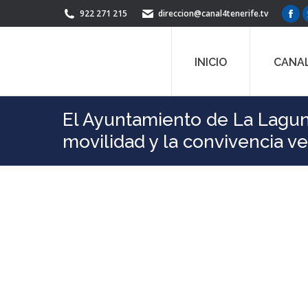
922 271 215
direccion@canal4tenerife.tv
Fac
pag
ope
INICIO
CANAL
in
ne
win
El Ayuntamiento de La Laguna
movilidad y la convivencia ve