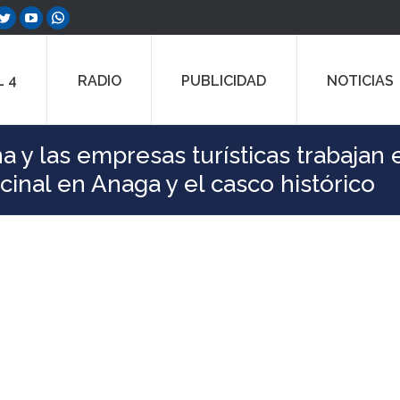
ebook
Twitter
YouTube
Whatsapp
e
page
page
page
ns
opens
opens
opens
 4
RADIO
PUBLICIDAD
NOTICIAS
in
in
in
w
new
new
new
dow
window
window
window
 y las empresas turísticas trabajan 
cinal en Anaga y el casco histórico