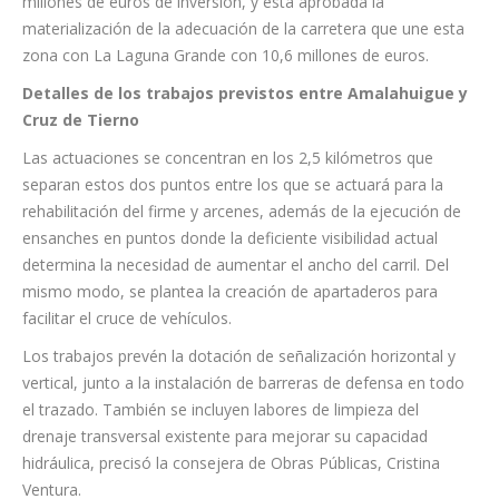
esta materia”. Así, recordó que esta actuación no es la única
que se ha proyectado para este fin en este municipio.
Recordó que en estos momentos se ejecutan las obras de
mejora en el tramo entre Juego de Bolas y Meriga con 1,7
millones de euros de inversión, y está aprobada la
materialización de la adecuación de la carretera que une esta
zona con La Laguna Grande con 10,6 millones de euros.
Detalles de los trabajos previstos entre Amalahuigue y
Cruz de Tierno
Las actuaciones se concentran en los 2,5 kilómetros que
separan estos dos puntos entre los que se actuará para la
rehabilitación del firme y arcenes, además de la ejecución de
ensanches en puntos donde la deficiente visibilidad actual
determina la necesidad de aumentar el ancho del carril. Del
mismo modo, se plantea la creación de apartaderos para
facilitar el cruce de vehículos.
Los trabajos prevén la dotación de señalización horizontal y