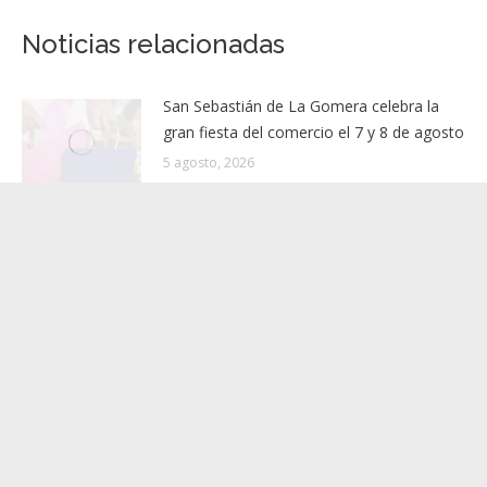
Abierto el plazo de inscripción para los
Publicación
talleres de ‘Acércate a la ciencia con la ULL en
siguiente:
Arona’
Noticias relacionadas
San Sebastián de La Gomera celebra la
gran fiesta del comercio el 7 y 8 de agosto
5 agosto, 2026
El Ayuntamiento de Adeje inicia las obras
de regeneración de la Plaza Charco del
Valle, en el barrio de Los Menores
5 agosto, 2026