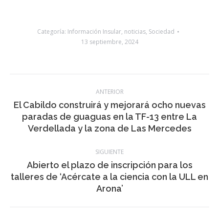
vertical, junto a la instalación de barreras de defensa en todo
el trazado. También se incluyen labores de limpieza del
drenaje transversal existente para mejorar su capacidad
hidráulica, precisó la consejera de Obras Públicas, Cristina
Ventura.
Categoría:
Información Insular
,
noticias
,
Sociedad
13 septiembre, 2024
Navegación
ANTERIOR
entre
El Cabildo construirá y mejorará ocho nuevas
Publicación
paradas de guaguas en la TF-13 entre La
publicaciones
anterior:
Verdellada y la zona de Las Mercedes
SIGUIENTE