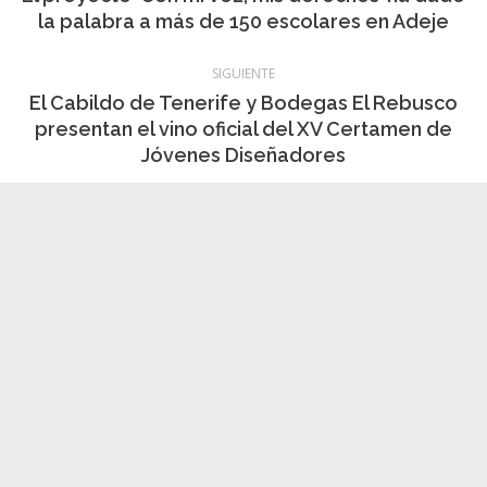
Publicación
la palabra a más de 150 escolares en Adeje
publicaciones
anterior:
SIGUIENTE
El Cabildo de Tenerife y Bodegas El Rebusco
Publicación
presentan el vino oficial del XV Certamen de
siguiente:
Jóvenes Diseñadores
Noticias relacionadas
Motorista fallecido en accidente de tráfico
en la LZ-208, en Haría (Lanzarote)
8 agosto, 2026
El Gobierno de Canarias actualiza la
situación por riesgo de incendios