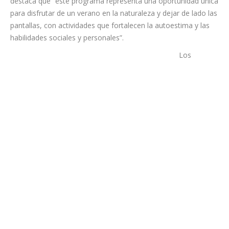
ofrecerán un total de 90 plazas, completamente gratuitas, al
ser una actividad impulsada y financiada íntegramente por el
Cabildo insular.
El consejero insular de Juventud y Formación, Serafín Mesa,
destaca que “este programa representa una oportunidad única
para disfrutar de un verano en la naturaleza y dejar de lado las
pantallas, con actividades que fortalecen la autoestima y las
habilidades sociales y personales”.
Los