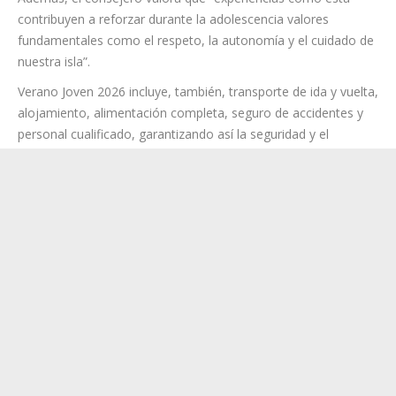
que esta medida forma parte del trabajo que está realizando
el Cabildo de Tenerife para favorecer la conciliación familiar, y
apoyar a los padres y a las madres durante las vacaciones
escolares, sin que les suponga ningún coste adicional”.
Además, el consejero valora que “experiencias como esta
contribuyen a reforzar durante la adolescencia valores
fundamentales como el respeto, la autonomía y el cuidado de
nuestra isla”.
Verano Joven 2026 incluye, también, transporte de ida y vuelta,
alojamiento, alimentación completa, seguro de accidentes y
personal cualificado, garantizando así la seguridad y el
bienestar de los participantes. Entre los requisitos para asistir
al campamento se encuentra estar empadronado en cualquier
municipio de Tenerife; haber nacido entre el 1 de enero de
2011 y el 31 de diciembre de 2016 y justificar la necesidad de
conciliación familiar, (ya sea por motivos laborales; cuidado de
personas dependientes; desempleo de ambos progenitores o
situaciones de violencia de género).