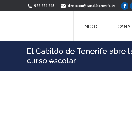
922 271 215
direccion@canal4tenerife.tv
Fac
pag
ope
INICIO
CANAL
in
ne
win
El Cabildo de Tenerife abre 
curso escolar