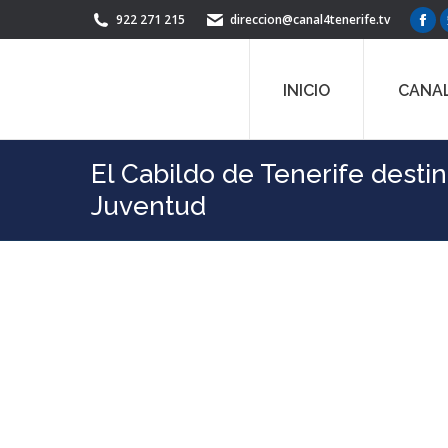
922 271 215
direccion@canal4tenerife.tv
Fac
pag
ope
INICIO
CANAL
in
ne
win
El Cabildo de Tenerife desti
Juventud