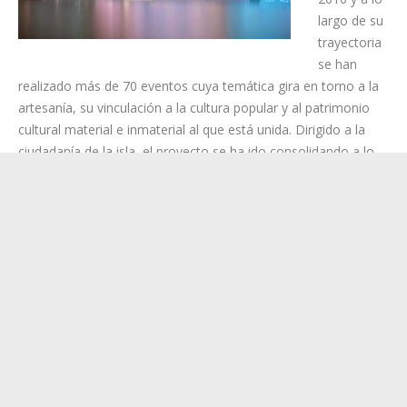
largo de su
trayectoria
se han
realizado más de 70 eventos cuya temática gira en torno a la
artesanía, su vinculación a la cultura popular y al patrimonio
cultural material e inmaterial al que está unida. Dirigido a la
ciudadanía de la isla, el proyecto se ha ido consolidando a lo
largo de sus ediciones, con la participación hasta el momento
de más de 5000 personas.
Una oferta cultural que enriquece la artesanía
La programación de esta edición 2026 contará con un elenco
artístico que reúne el talento de: Burka Teatro, Benito
Cabrera, José Manuel Ramos, Mar Gutiérrez, Danny Martínez,
Agrupación Folclórica Yacambú o Ernesto Rodríguez Abad con
Abora Cel, entre otros. Este grupo de artistas y junto al apoyo
de empresas de servicios de Tenerife, se suman para
enriquecer una oferta cultural que sitúa a la artesanía en el