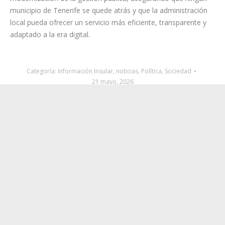
municipio de Tenerife se quede atrás y que la administración
local pueda ofrecer un servicio más eficiente, transparente y
adaptado a la era digital.
Categoría:
Información Insular
,
noticias
,
Política
,
Sociedad
21 mayo, 2026
Navegación
ANTERIOR
entre
Valido recuerda al Gobierno de España que
Publicación
aún debe cumplir sus compromisos con La
publicaciones
anterior:
Palma
SIGUIENTE
El Cabildo de Tenerife lanza la convocatoria
Publicación
de ayudas para visibilizar y fortalecer la