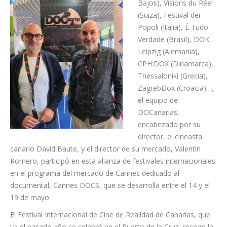
Bajos), Visions du Réel
(Suiza), Festival dei
Popoli (Italia), É Tudo
Verdade (Brasil), DOK
Leipzig (Alemania),
CPH:DOX (Dinamarca),
Thessaloniki (Grecia),
ZagrebDox (Croacia)…,
el equipo de
DOCanarias,
encabezado por su
director, el cineasta
canario David Baute, y el director de su mercado, Valentín
Romero, participó en esta alianza de festivales internacionales
en el programa del mercado de Cannes dedicado al
documental, Cannes DOCS, que se desarrolla entre el 14 y el
19 de mayo.
El Festival Internacional de Cine de Realidad de Canarias, que
ya el pasado año se celebró en el Puerto de la Cruz, recoge la