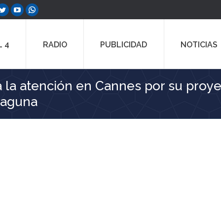
ebook
Twitter
YouTube
Whatsapp
e
page
page
page
ns
opens
opens
opens
 4
RADIO
PUBLICIDAD
NOTICIAS
in
in
in
w
new
new
new
dow
window
window
window
ta la atención en Cannes por su proye
Laguna