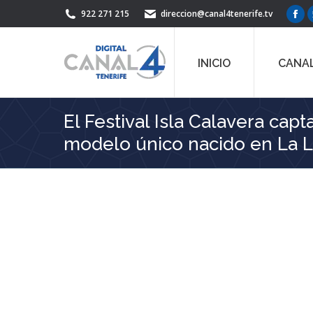
922 271 215
direccion@canal4tenerife.tv
Fac
pag
ope
INICIO
CANAL
in
ne
win
El Festival Isla Calavera cap
modelo único nacido en La 