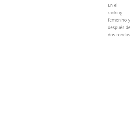
en la clasificación por delante de Bastien Escofet y Julien
Rattotti (FRA).
En el
ranking
femenino y
después de
dos rondas