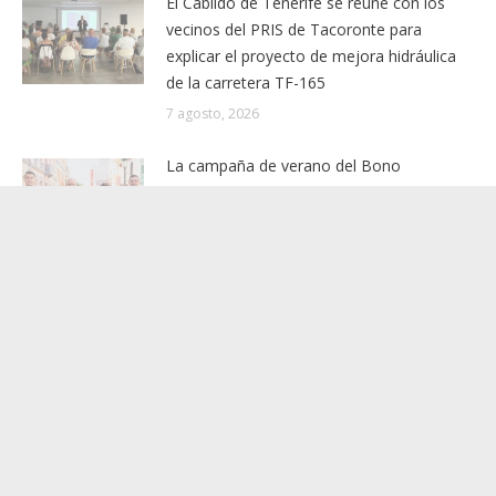
Consumo inyecta más de 1,1 millones de
euros en el tejido económico de La
Gomera
7 agosto, 2026
Granadilla de Abona inicia la última fase de
renovación del paseo de madera de El
Médano con una inversión de más de
190.000 euros
7 agosto, 2026
El Ayuntamiento de Guia de Isora destina
200.000 euros a la mejora de la red de
caminos agrícolas
7 agosto, 2026
El 82 % de bañistas de las playas de Anaga
asegura reciclar las latas de bebidas