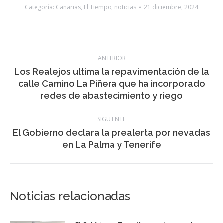
Publicación
calle Camino La Piñera que ha incorporado
publicaciones
anterior:
redes de abastecimiento y riego
SIGUIENTE
El Gobierno declara la prealerta por nevadas
Publicación
en La Palma y Tenerife
siguiente:
Noticias relacionadas
El Cabildo de Tenerife se reúne con los
vecinos del PRIS de Tacoronte para
explicar el proyecto de mejora hidráulica
de la carretera TF-165
7 agosto, 2026
La campaña de verano del Bono