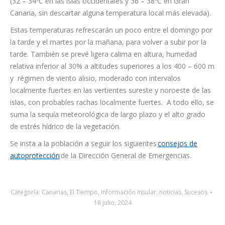
Observaciones:
Episodio de altas temperaturas
generalizadas en medianías, zonas altas y cumbres, con
mayor incidencia en las vertientes oeste y sur. Temperaturas
máximas que probablemente alcanzarán y superarán los 30ºC
(32 – 34ºC en las islas occidentales y 36 – 38ºC en Gran
Canaria, sin descartar alguna temperatura local más elevada).
Estas temperaturas refrescarán un poco entre el domingo por
la tarde y el martes por la mañana, para volver a subir por la
tarde. También se prevé ligera calima en altura, humedad
relativa inferior al 30% a altitudes superiores a los 400 – 600 m
y régimen de viento alisio, moderado con intervalos
localmente fuertes en las vertientes sureste y noroeste de las
islas, con probables rachas localmente fuertes. A todo ello, se
suma la sequía meteorológica de largo plazo y el alto grado
de estrés hídrico de la vegetación.
Se insta a la población a seguir los siguientes
consejos de
autoprotección
de la Dirección General de Emergencias.