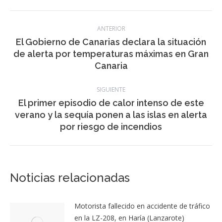
Categoría:
Canarias
,
El Tiempo
,
Información Insular
,
noticias
,
Sucesos
18 julio, 2024
Navegación
ANTERIOR
entre
El Gobierno de Canarias declara la situación
Publicación
de alerta por temperaturas máximas en Gran
publicaciones
anterior:
Canaria
SIGUIENTE
El primer episodio de calor intenso de este
Publicación
verano y la sequía ponen a las islas en alerta
siguiente:
por riesgo de incendios