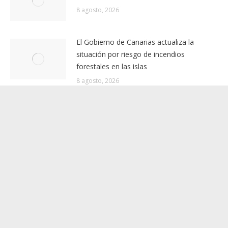
Noticias relacionadas
Motorista fallecido en accidente de tráfico
en la LZ-208, en Haría (Lanzarote)
8 agosto, 2026
El Gobierno de Canarias actualiza la
situación por riesgo de incendios
forestales en las islas
8 agosto, 2026
El Gobierno da por finalizada la situación
de prealerta por viento en Canarias
8 agosto, 2026
El Gobierno da por finalizada la situación