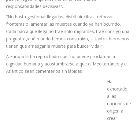
los dramáticos testimonios que este jueves hablaron en el
puerto llegue “a quienes tienen en sus manos
responsabilidades decisivas”.
“No basta gestionar llegadas, distribuir cifras, reforzar
fronteras o lamentar las muertes cuando ya han ocurrido.
Cada barca que llega no trae sólo migrantes; trae consigo una
pregunta: ¿qué mundo hemos construido, si tantos hermanos
tienen que arriesgar la muerte para buscar vida?”.
A Europa le ha reprochado que “no puede proclamar la
dignidad humana y acostumbrarse a que el Mediterráneo y el
Atlántico sean cementerios sin lápidas”.
Ha
exhortado
a las
naciones de
origen a
crear