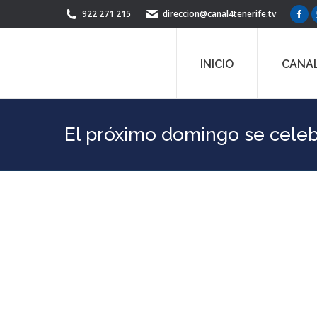
922 271 215
direccion@canal4tenerife.tv
Fac
pag
ope
INICIO
CANAL
in
ne
win
El próximo domingo se celeb