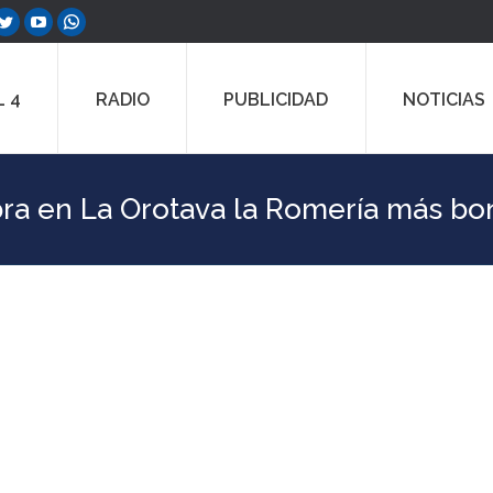
ebook
Twitter
YouTube
Whatsapp
e
page
page
page
ns
opens
opens
opens
 4
RADIO
PUBLICIDAD
NOTICIAS
in
in
in
w
new
new
new
dow
window
window
window
ra en La Orotava la Romería más bon