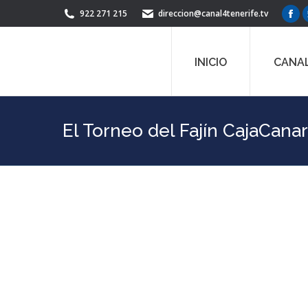
922 271 215
direccion@canal4tenerife.tv
Fac
pag
ope
INICIO
CANAL
in
ne
win
El Torneo del Fajín CajaCana