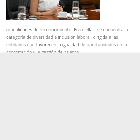
modalidades de reconocimiento. Entre ellas, se encuentra la
categoría de diversidad e inclusión laboral, dirigida a las
entidades que favorecen la igualdad de oportunidades en la
contratación y la gestión del talento.
También se reconocerán las iniciativas que promueven la
igualdad de género, facilitan la conciliación de la vida personal,
familiar y laboral e impulsan el desarrollo profesional en
condiciones de igualdad.
Otra de las modalidades distingue a las organizaciones que
aplican políticas de transparencia y buen gobierno, con una
gestión abierta, responsable y participativa.
El distintivo también premiará las acciones orientadas a la
sostenibilidad ambiental, como la reducción del impacto
ambiental, el impulso de la economía circular o las medidas