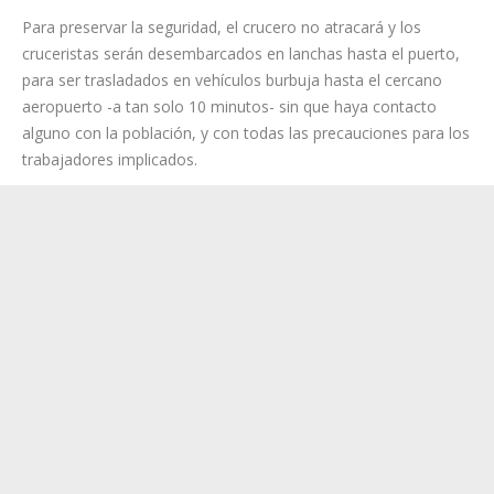
Para preservar la seguridad, el crucero no atracará y los
cruceristas serán desembarcados en lanchas hasta el puerto,
para ser trasladados en vehículos burbuja hasta el cercano
aeropuerto -a tan solo 10 minutos- sin que haya contacto
alguno con la población, y con todas las precauciones para los
trabajadores implicados.
Un avión español trasladará a la base de Torrejón de Ardoz a
los 14 pasajeros nacionales, que pasarán la cuarentena en el
Hospital General de la Defensa Gómez Ulla, donde todo está
dispuesto para hacer un seguimiento de posibles síntomas, ya
que la atención sanitaria temprana es fundamental para tratar
la infección de un virus que no tiene un tratamiento específico.
De hecho, la Sociedad Española de Medicina Intensiva, Crítica
y Unidades Coronarias (SEMICYUC) ha emitido un comunicado
tras conocerse los últimos datos epidemiológicos y clínicos,
en el que recomienda que se atienda a los pacientes en las
denominadas Unidad de Aislamiento y Tratamiento de Alto