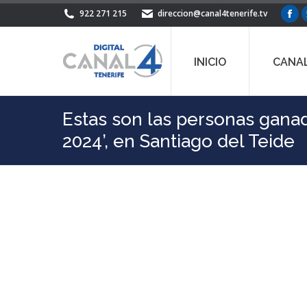
922 271 215
direccion@canal4tenerife.tv
Fac
pag
ope
INICIO
CANAL
in
ne
win
Estas son las personas gana
2024’, en Santiago del Teide