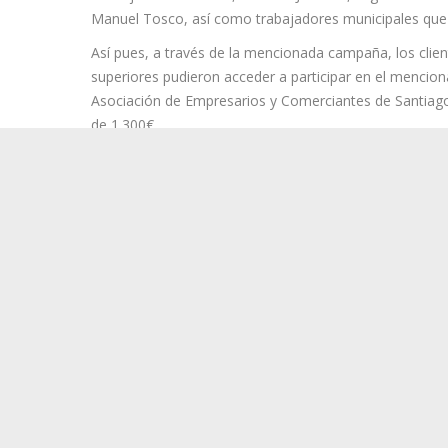
Dicha campaña, con la que el consistorio busca premiar 
pasada época navideña en los establecimientos comerci
concejal de Comercio, Germán Jiménez, la gerente de 
Manuel Tosco, así como trabajadores municipales que
Así pues, a través de la mencionada campaña, los clie
superiores pudieron acceder a participar en el mencion
Asociación de Empresarios y Comerciantes de Santiago
de 1.300€.
En este sentido, las personas ganadoras fueron las sig
1º Premio, viaje para dos personas ‘Lanzarote’ donad
comercio de adquisición.