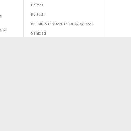
Política
Portada
PREMIOS DIAMANTES DE CANARIAS
Sanidad
Semana Santa
Sin categoría
Sociedad
Sucesos
 o
Turismo
otal
agosto 2026
i el
L
M
X
J
V
S
D