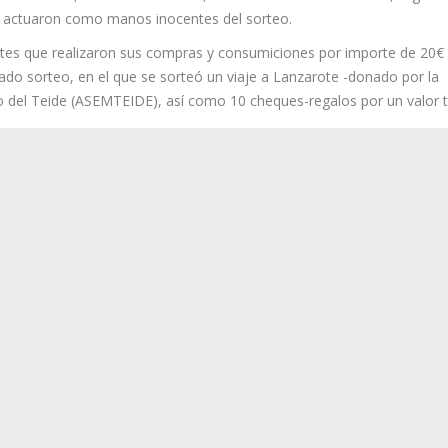
la fidelidad de los clientes que realizaron sus compras durante la
ales adheridos de Santiago del Teide, contó con la presencia del
ASEMTEIDE, Vanina Da Cámara, el secretario del consistorio, Argeo
 actuaron como manos inocentes del sorteo.
ntes que realizaron sus compras y consumiciones por importe de 20€
ado sorteo, en el que se sorteó un viaje a Lanzarote -donado por la
 del Teide (ASEMTEIDE), así como 10 cheques-regalos por un valor t
uientes:
o por ASEMTEIDE, ha sido para Rosalinda Ubangen, siendo Salón Zahar