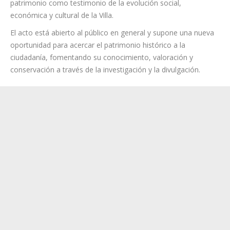
investigadores, estudiantes y personas interesadas en la
historia local.
La presentación permitirá conocer de primera mano el
proceso de elaboración del libro y la relevancia de este
patrimonio como testimonio de la evolución social,
económica y cultural de la Villa.
El acto está abierto al público en general y supone una nueva
oportunidad para acercar el patrimonio histórico a la
ciudadanía, fomentando su conocimiento, valoración y
conservación a través de la investigación y la divulgación.
Categoría:
cultura
,
Información local
,
noticias
,
Política
,
Sociedad
6 julio, 2026
Navegación