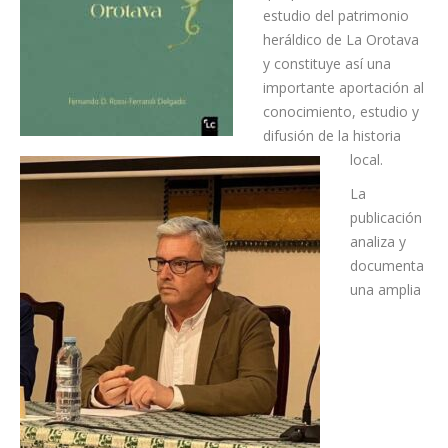
Hernández Murillo será el
encargado de presentar
esta obra, editada por
LeCanarien Ediciones,
que profundiza en el
estudio del patrimonio
heráldico de La Orotava
y constituye así una
importante aportación al
conocimiento, estudio y
difusión de la historia
local.
La
publicación
analiza y
documenta
una amplia