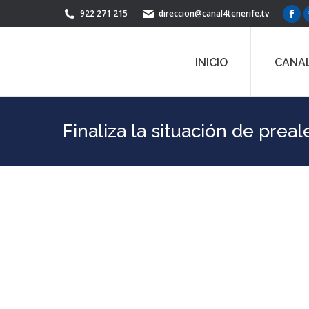
922 271 215
direccion@canal4tenerife.tv
Fac
pag
ope
INICIO
CANAL
in
ne
win
Finaliza la situación de preal