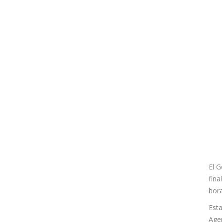
El G
fina
hor
Esta
Agen