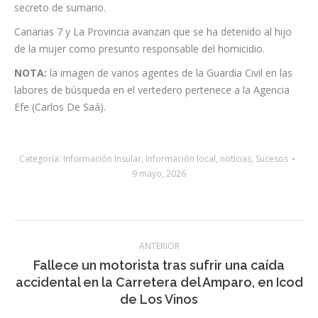
confirmado la identidad de la fallecida, pero ha rehusado
ofrecer más detalles porque existe una investigación bajo
secreto de sumario.
Canarias 7 y La Provincia avanzan que se ha detenido al hijo
de la mujer como presunto responsable del homicidio.
NOTA:
la imagen de varios agentes de la Guardia Civil en las
labores de búsqueda en el vertedero pertenece a la Agencia
Efe (Carlos De Saá).
Categoría:
Información Insular
,
Información local
,
noticias
,
Sucesos
9 mayo, 2026
Navegación
ANTERIOR
entre
Fallece un motorista tras sufrir una caída
Publicación
accidental en la Carretera del Amparo, en Icod