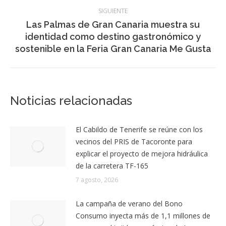
publicaciones
anterior:
de Los Vinos
SIGUIENTE
Las Palmas de Gran Canaria muestra su
Publicación
identidad como destino gastronómico y
siguiente:
sostenible en la Feria Gran Canaria Me Gusta
Noticias relacionadas
El Cabildo de Tenerife se reúne con los
vecinos del PRIS de Tacoronte para
explicar el proyecto de mejora hidráulica
de la carretera TF-165
7 agosto, 2026