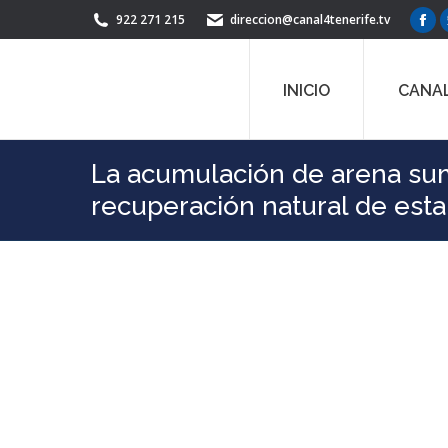
922 271 215
direccion@canal4tenerife.tv
Fac
pag
ope
INICIO
CANAL
in
ne
win
La acumulación de arena sume
recuperación natural de esta