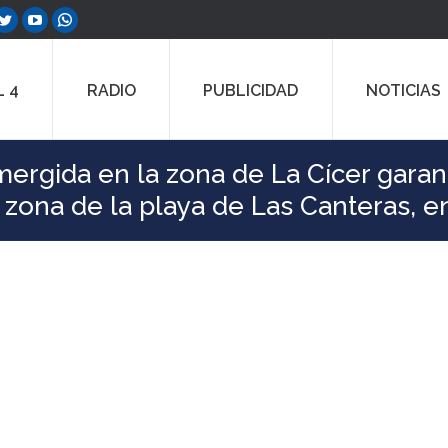
ebook
Twitter
YouTube
Whatsapp
e
page
page
page
ns
opens
opens
opens
 4
RADIO
PUBLICIDAD
NOTICIAS
in
in
in
w
new
new
new
dow
window
window
window
rgida en la zona de La Cícer garantiz
 zona de la playa de Las Canteras, 