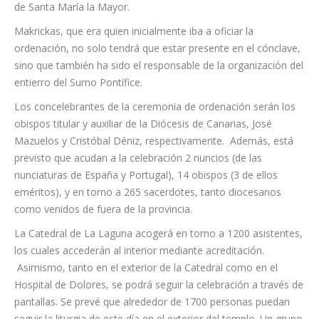
Asimismo, en el principal templo de la diócesis, se colocarán
todos los elementos técnicos necesarios para la retransmisión
que realizará en directo Televisión Canaria. También se podrá
seguir la celebración a través de Trece TV y COPE Canarias.
Eloy Santiago será finalmente ordenado por el nuncio
apostólico, Bernardito Cleopas, después de que el
fallecimiento del papa Francisco haya impedido la presencia de
algunos cardenales y obispos, como la del cardenal lituano
Rolandas Makrickas, arcipreste coadjutor de la Basílica Papal
de Santa María la Mayor.
Makrickas, que era quien inicialmente iba a oficiar la
ordenación, no solo tendrá que estar presente en el cónclave,
sino que también ha sido el responsable de la organización del
entierro del Sumo Pontífice.
Los concelebrantes de la ceremonia de ordenación serán los
obispos titular y auxiliar de la Diócesis de Canarias, José
Mazuelos y Cristóbal Déniz, respectivamente. Además, está