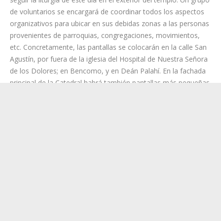
previsto que acudan a la celebración 2 nuncios (de las
nunciaturas de España y Portugal), 14 obispos (3 de ellos
eméritos), y en torno a 265 sacerdotes, tanto diocesanos
como venidos de fuera de la provincia.
La Catedral de La Laguna acogerá en torno a 1200 asistentes,
los cuales accederán al interior mediante acreditación.
Asimismo, tanto en el exterior de la Catedral como en el
Hospital de Dolores, se podrá seguir la celebración a través de
pantallas. Se prevé que alrededor de 1700 personas puedan
seguir la liturgia de este día en el exterior del templo. Un grupo
de voluntarios se encargará de coordinar todos los aspectos
organizativos para ubicar en sus debidas zonas a las personas
provenientes de parroquias, congregaciones, movimientos,
etc. Concretamente, las pantallas se colocarán en la calle San
Agustín, por fuera de la iglesia del Hospital de Nuestra Señora
de los Dolores; en Bencomo, y en Deán Palahí. En la fachada
principal de la Catedral habrá también pantallas más pequeñas.
Para ganar espacio en el interior de la Catedral, se instalarán