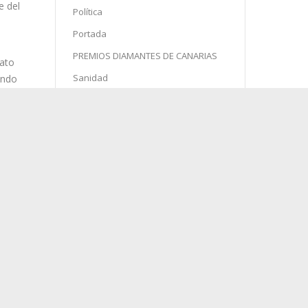
e del
Política
Portada
PREMIOS DIAMANTES DE CANARIAS
Sanidad
Semana Santa
Sin categoría
Sociedad
Sucesos
Turismo
rato
endo
 del
agosto 2026
L
M
X
J
V
S
D