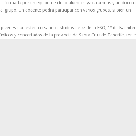
star formada por un equipo de cinco alumnos y/o alumnas y un docent
l grupo. Un docente podrá participar con varios grupos, si bien un
 jóvenes que estén cursando estudios de 4º de la ESO, 1º de Bachille
blicos y concertados de la provincia de Santa Cruz de Tenerife, teni
nivel educativo estipulados en las bases en el momento de finalización
s 7 de febrero de 2024 a las 14:00 horas.
, con la colaboración de Binter y Orvecame, premia al alumnado de los
os obtengan durante el desarrollo del programa. El concurso está