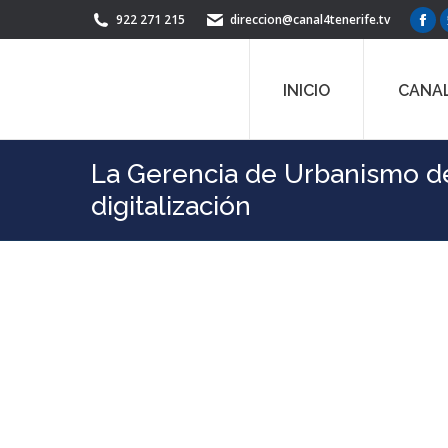
922 271 215
direccion@canal4tenerife.tv
Fac
pag
ope
INICIO
CANAL
in
ne
win
La Gerencia de Urbanismo d
digitalización