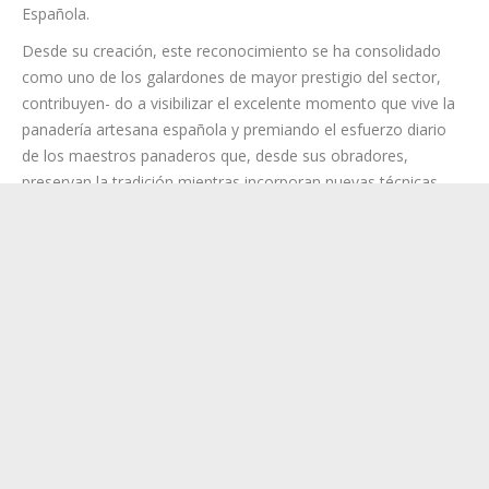
celebradas en diferentes puntos del país y culminará los
próximos 13 y 14 de septiembre durante el Bilbao Global
Bakery Forum, donde se hará público el listado definitivo de
los 50 Panaderos TOP de España 2026 y se entregarán las
prestigiosas Estrellas DIR-Informática de la Panadería
Española.
Desde su creación, este reconocimiento se ha consolidado
como uno de los galardones de mayor prestigio del sector,
contribuyen- do a visibilizar el excelente momento que vive la
panadería artesana española y premiando el esfuerzo diario
de los maestros panaderos que, desde sus obradores,
preservan la tradición mientras incorporan nuevas técnicas,
procesos e ingredientes para responder a las demandas de un
consumidor cada vez más exigente.
Categoría:
Gastronomía
,
Información local
,
noticias
,
Política
,
Sociedad