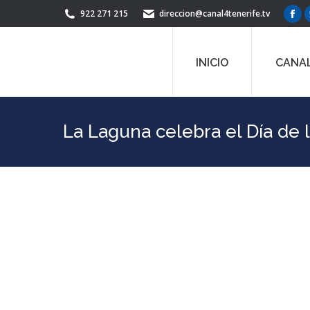
922 271 215
direccion@canal4tenerife.tv
Fac
pag
ope
INICIO
CANAL
in
ne
win
La Laguna celebra el Día de l