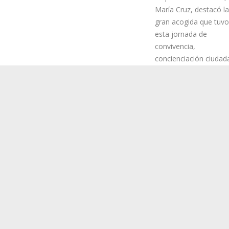
La concejala lagunera
responsable del Área,
María Cruz, destacó la
gran acogida que tuvo
esta jornada de
convivencia,
concienciación ciudad
y entretenimiento para
más pequeños de la c
que abarcó talleres, z
gran variedad de actividades lúdicas.