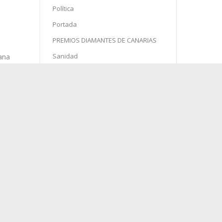
Política
Portada
PREMIOS DIAMANTES DE CANARIAS
Sanidad
Semana Santa
Sin categoría
Sociedad
Sucesos
Turismo
ana
 los
asa,
onas
agosto 2026
L
M
X
J
V
S
D