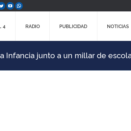
ebook
Twitter
YouTube
Whatsapp
e
page
page
page
ns
opens
opens
opens
 4
RADIO
PUBLICIDAD
NOTICIAS
in
in
in
w
new
new
new
dow
window
window
window
a Infancia junto a un millar de escol