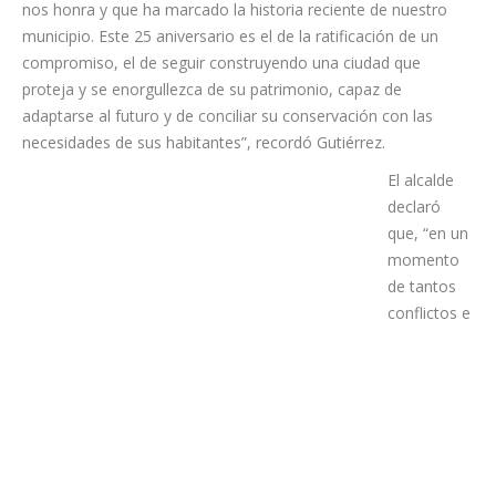
“El 4 de diciembre de 1999, La Laguna fue declarada Bien
Cultural Patrimonio de la Humanidad por Unesco, un título que
nos honra y que ha marcado la historia reciente de nuestro
municipio. Este 25 aniversario es el de la ratificación de un
compromiso, el de seguir construyendo una ciudad que
proteja y se enorgullezca de su patrimonio, capaz de
adaptarse al futuro y de conciliar su conservación con las
necesidades de sus habitantes”, recordó Gutiérrez.
El alcalde
declaró
que, “en un
momento
de tantos
conflictos e