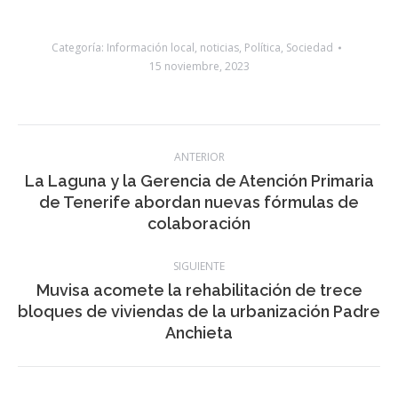
de vías, dotando de un uso peatonal mediante plataforma
única y devolviendo protagonismo a la ciudadanía.
Categoría:
Información local
,
noticias
,
Política
,
Sociedad
15 noviembre, 2023
Navegación
ANTERIOR
entre
La Laguna y la Gerencia de Atención Primaria
Publicación
de Tenerife abordan nuevas fórmulas de
publicaciones
anterior:
colaboración
SIGUIENTE
Muvisa acomete la rehabilitación de trece
Publicación
bloques de viviendas de la urbanización Padre
siguiente:
Anchieta