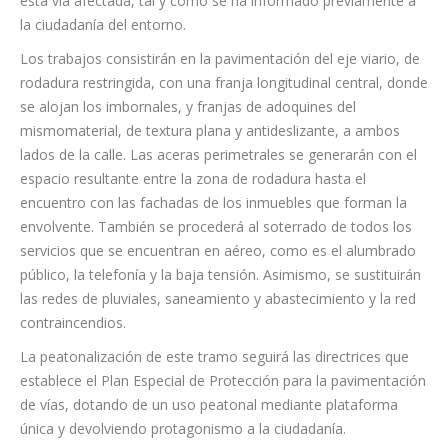
transitar en los horarios permitidos. No obstante, durante el
desarrollo de estas intervenciones, se prohibirá el acceso a
esta vía afectada, tal y como se ha informado previamente a
la ciudadanía del entorno.
Los trabajos consistirán en la pavimentación del eje viario, de
rodadura restringida, con una franja longitudinal central, donde
se alojan los imbornales, y franjas de adoquines del
mismomaterial, de textura plana y antideslizante, a ambos
lados de la calle. Las aceras perimetrales se generarán con el
espacio resultante entre la zona de rodadura hasta el
encuentro con las fachadas de los inmuebles que forman la
envolvente. También se procederá al soterrado de todos los
servicios que se encuentran en aéreo, como es el alumbrado
público, la telefonía y la baja tensión. Asimismo, se sustituirán
las redes de pluviales, saneamiento y abastecimiento y la red
contraincendios.
La peatonalización de este tramo seguirá las directrices que
establece el Plan Especial de Protección para la pavimentación