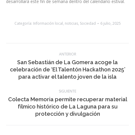
salseras, talleres de IA, encuentros juveniles, excursiones y
scape rooms, una de las actividades que también se
desarrollará este fin de semana dentro del calendario estival.
Categoría:
Información local
,
noticias
,
Sociedad
6 julio, 2025
Navegación
ANTERIOR
entre
San Sebastián de La Gomera acoge la
Publicación
celebración de ‘El Talentón Hackathon 2025’
publicaciones
anterior:
para activar el talento joven de la isla
SIGUIENTE
Colecta Memoria permite recuperar material
Publicación
fílmico histórico de La Laguna para su
siguiente:
protección y divulgación