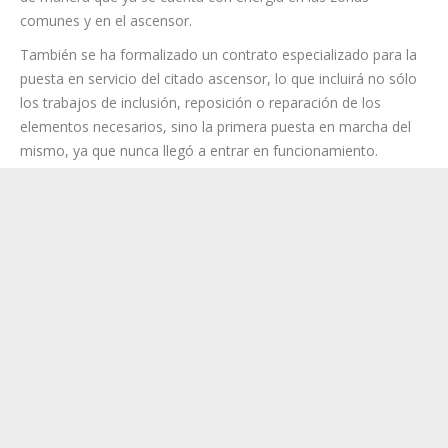
El Ayuntamiento de La Laguna, una vez adquirido el inmueble
por una cantidad cercana a los 830.000 euros, ha verificado el
estado de las instalaciones eléctricas y ha realizado ya las
contrataciones pertinentes con la compañía suministradora,
de manera que ya se cuenta con energía en las zonas
comunes y en el ascensor.
También se ha formalizado un contrato especializado para la
puesta en servicio del citado ascensor, lo que incluirá no sólo
los trabajos de inclusión, reposición o reparación de los
elementos necesarios, sino la primera puesta en marcha del
mismo, ya que nunca llegó a entrar en funcionamiento.
Se estima que la licitación del proyecto de rehabilitación se
publique en la Plataforma de Contratación del Estado en la
primera quincena del próximo mes de noviembre. El tiempo
estipulado para dicha adjudicación será de dos meses, por lo
que a mediados del mes de enero del 2024 se adjudicarían los
trabajos y en febrero se pondrían en marcha las labores
previstas.