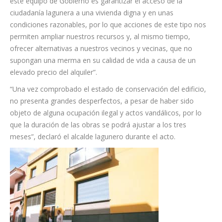
Calidad de Vida, Adolfo Cordobés y María Cruz,
respectivamente. También estuvo presente el arquitecto
responsable del área técnica de Muvisa, Antonio Pérez.
Luis Yeray Gutiérrez recordó que “uno de los propósitos de
este equipo de Gobierno es garantizar el acceso de la
ciudadanía lagunera a una vivienda digna y en unas
condiciones razonables, por lo que acciones de este tipo nos
permiten ampliar nuestros recursos y, al mismo tiempo,
ofrecer alternativas a nuestros vecinos y vecinas, que no
supongan una merma en su calidad de vida a causa de un
elevado precio del alquiler”.
“Una vez comprobado el estado de conservación del edificio,
no presenta grandes desperfectos, a pesar de haber sido
objeto de alguna ocupación ilegal y actos vandálicos, por lo
que la duración de las obras se podrá ajustar a los tres
meses”, declaró el alcalde lagunero durante el acto.