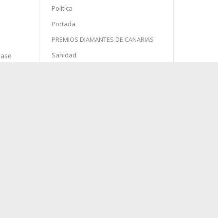
Política
Portada
PREMIOS DIAMANTES DE CANARIAS
Sanidad
Semana Santa
 la
es,
Sin categoría
ri
Sociedad
Sucesos
Turismo
pase
es
po,
agosto 2026
 los
L
M
X
J
V
S
D