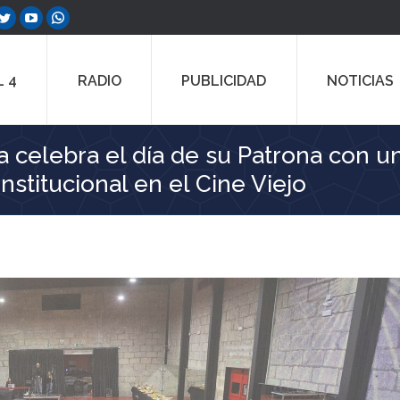
ebook
Twitter
YouTube
Whatsapp
e
page
page
page
ns
opens
opens
opens
 4
RADIO
PUBLICIDAD
NOTICIAS
in
in
in
w
new
new
new
dow
window
window
window
a celebra el día de su Patrona con un
nstitucional en el Cine Viejo