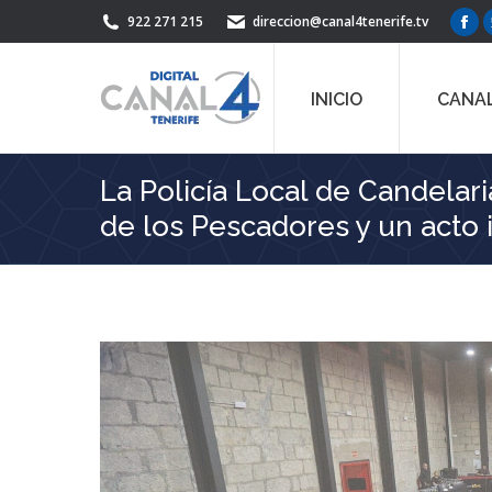
922 271 215
direccion@canal4tenerife.tv
Fac
pag
ope
INICIO
CANAL
in
ne
win
La Policía Local de Candelari
de los Pescadores y un acto i