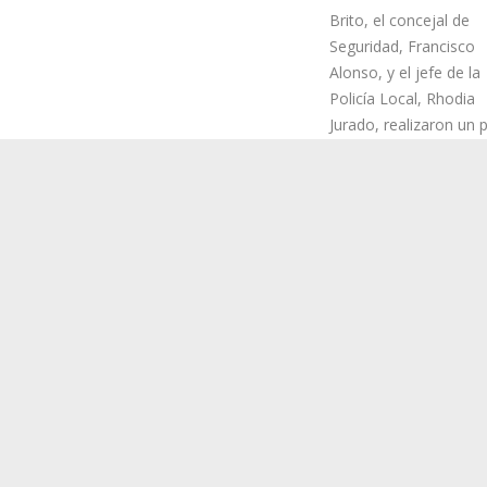
La jornada arrancó en
Plaza de los Pescador
donde la alcaldesa Ma
Brito, el concejal de
Seguridad, Francisco
Alonso, y el jefe de la
Policía Local, Rhodia
Jurado, realizaron un 
de revista a los agent
uniformados del cuer
a día velan por la seguridad y la convivencia en Candelaria.
pacio Cultural Cine Viejo, donde se procedió a la entrega de diplomas a