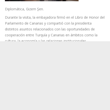
Diplomática, Gizem Şen.
Durante la visita, la embajadora firmó en el Libro de Honor del
Parlamento de Canarias y compartió con la presidenta
distintos asuntos relacionados con las oportunidades de
cooperación entre Turquía y Canarias en ámbitos como la
cultura, la economía y las relaciones institucionales.
La diplomática destacó el potencial de colaboración entre
ambos territorios y puso en valor el papel de Canarias como
punto estratégico para fortalecer los vínculos entre Turquía y
las regiones españolas.
Categoría:
Canarias
,
Internacional
,
noticias
,
Política
19 mayo, 2026
Navegación
ANTERIOR