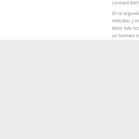
Leonard Berns
En la segunda parte del programa, la Sinfónica de Tene
más queridas del repertorio norteamericano: West Side