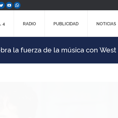
ebook
Twitter
YouTube
Whatsapp
e
page
page
page
ns
opens
opens
opens
 4
RADIO
PUBLICIDAD
NOTICIAS
in
in
in
w
new
new
new
dow
window
window
window
ebra la fuerza de la música con West