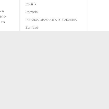
Política
Portada
PREMIOS DIAMANTES DE CANARIAS
Sanidad
Semana Santa
Sin categoría
Sociedad
Sucesos
Turismo
agosto 2026
ras
tein
L
M
X
J
V
S
D