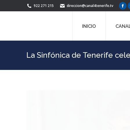
922 271 215
direccion@canal4tenerife.tv
Fac
pag
ope
INICIO
CANAL
in
ne
win
La Sinfónica de Tenerife cel