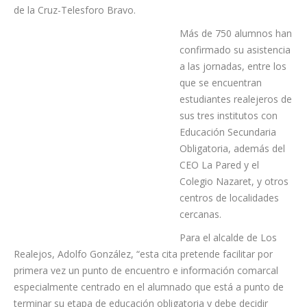
municipio, y colaboran IES La Guancha, IES Sabino Berthelot
(Ravelo), IES La Orotava-Manuel González Pérez e IES Puerto
de la Cruz-Telesforo Bravo.
Más de 750 alumnos han
confirmado su asistencia
a las jornadas, entre los
que se encuentran
estudiantes realejeros de
sus tres institutos con
Educación Secundaria
Obligatoria, además del
CEO La Pared y el
Colegio Nazaret, y otros
centros de localidades
cercanas.
Para el alcalde de Los
Realejos, Adolfo González, “esta cita pretende facilitar por
primera vez un punto de encuentro e información comarcal